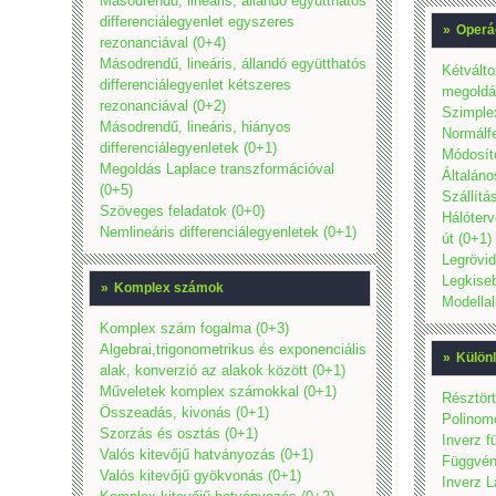
Másodrendű, lineáris, állandó együtthatós
differenciálegyenlet egyszeres
»
Operá
rezonanciával (0+4)
Másodrendű, lineáris, állandó együtthatós
Kétvált
differenciálegyenlet kétszeres
megoldás
rezonanciával (0+2)
Szimple
Másodrendű, lineáris, hiányos
Normálfe
differenciálegyenletek (0+1)
Módosíto
Megoldás Laplace transzformációval
Általáno
(0+5)
Szállítá
Szöveges feladatok (0+0)
Hálóterv
Nemlineáris differenciálegyenletek (0+1)
út (0+1)
Legrövid
Legkiseb
»
Komplex számok
Modellal
Komplex szám fogalma (0+3)
Algebrai,trigonometrikus és exponenciális
»
Külön
alak, konverzió az alakok között (0+1)
Műveletek komplex számokkal (0+1)
Résztört
Összeadás, kivonás (0+1)
Polinom
Szorzás és osztás (0+1)
Inverz 
Valós kitevőjű hatványozás (0+1)
Függvény
Valós kitevőjű gyökvonás (0+1)
Inverz L