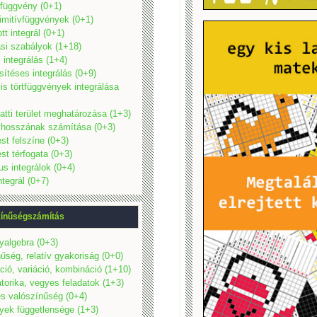
 függvény (0+1)
imitívfüggvények (0+1)
tt integrál (0+1)
ási szabályok (1+18)
s integrálás (1+4)
sítéses integrálás (0+9)
is törtfüggvények integrálása
atti terület meghatározása (1+3)
vhosszának számítása (0+3)
st felszíne (0+3)
st térfogata (0+3)
us integrálok (0+4)
ntegrál (0+7)
zínűségszámítás
algebra (0+3)
űség, relatív gyakoriság (0+0)
ió, variáció, kombináció (1+10)
orika, vegyes feladatok (1+3)
es valószínűség (0+4)
ek függetlensége (1+3)