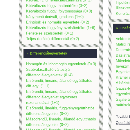
Kétvált. fv. differenciálszámítása (0+2)
Hipotézi
Kétváltozós függv. határértéke (0+2)
Illeszke
Kétváltozós függv. folytonossága (0+0)
Korrelác
Iránymenti derivált, gradiens (1+0)
Érintősík és normális egyenlete (0+2)
Kétváltozós függvény szélsőértéke (1+6)
»
Lineár
Feltételes szélsőérték (0+1)
Teljes (totális) differenciál (0+2)
Vektorok
Mátrix r
Determin
»
Differenciálegyenletek
Bázistra
Művelete
Homogén és inhomogén egyenletek (0+3)
Inverzm
Szétválasztható változójú
Egyenle
differenciálegyenletek (0+4)
Kramer 
Elsőrendű, lineáris, állandó együtthatós
A bázist
diff.egy. (1+1)
Gauss-fé
Elsőrendű, lineáris, állandó együtthatós
egyenle
differenciálegyenlet egyszeres
Sajátért
rezonanciával (1+1)
mátrixok
Elsőrendű, lineáris, függvényegyütthatós
differenciálegyenlet (0+2)
További f
Másodrendű, lineáris, állandó együtthatós
Operáció
differenciálegyenlet (0+2)