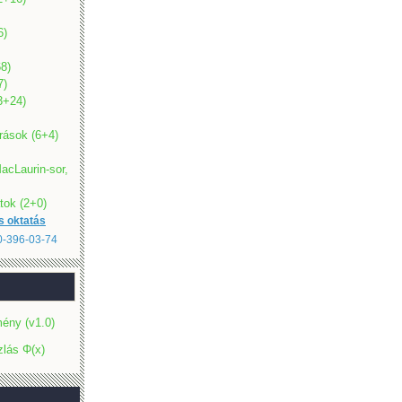
6)
8)
7)
(3+24)
rások (6+4)
acLaurin-sor,
tok (2+0)
s oktatás
20-396-03-74
ény (v1.0)
zlás Φ(x)