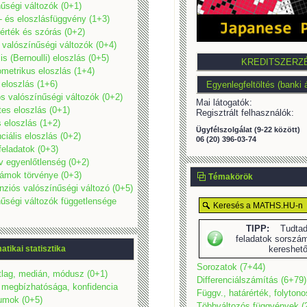
űségi változók (0+1)
- és eloszlásfüggvény (1+3)
érték és szórás (0+2)
 valószínűségi változók (0+4)
is (Bernoulli) eloszlás (0+5)
metrikus eloszlás (1+4)
eloszlás (1+6)
s valószínűségi változók (0+2)
Mai látogatók:
es eloszlás (0+1)
Regisztrált felhasználók:
 eloszlás (1+2)
Ügyfélszolgálat (9-22 között)
iális eloszlás (0+2)
06 (20) 396-03-74
eladatok (0+3)
v egyenlőtlenség (0+2)
ámok törvénye (0+3)
Témakörök
ziós valószínűségi változó (0+5)
űségi változók függetlensége
TIPP:
Tudtad,
feladatok sorszám
tikai statisztika
kereshet
Sorozatok (7+44)
tlag, medián, módusz (0+1)
Differenciálszámítás (6+79)
 megbízhatósága, konfidencia
Függv., határérték, folyton
lumok (0+5)
Többváltozós függvények (