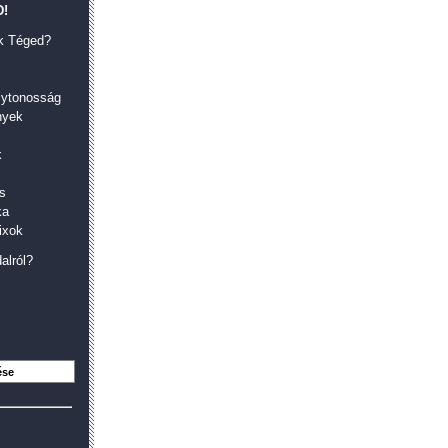
!
k Téged?
olytonosság
nyek
k
s
ka
ixok
alról?