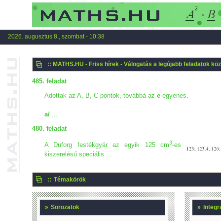
2026. augusztus 8., szombat - 10:38
:: MATHS.HU - Friss hírek - Válogatás a legújabb feladatok köz
485. feladat
Adottak az A, B, C pontok, továbbá az
e
egyenes.
a/
...
480. feladat
3
A Duforg festékgyár az egyik 125 cm
-es
kiszerelésű speciális ...
::
Témakörök
»
Sorozatok
»
Integr