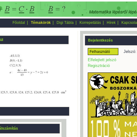
|
|
|
|
|
Főoldal
Témakörök
Digi Tábla
Korrepetálás
Hírek
Kapcsola
ül
Bejelentkezés
Jelszó:
Elfelejtett jelszó
Regisztráció
álszámítás