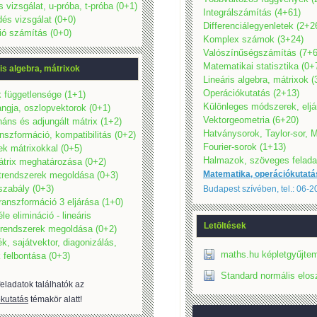
s vizsgálat, u-próba, t-próba (0+1)
Integrálszámítás (4+61)
dés vizsgálat (0+0)
Differenciálegyenletek (2+2
ió számítás (0+0)
Komplex számok (3+24)
Valószínűségszámítás (7+6
Matematikai statisztika (0+
is algebra, mátrixok
Lineáris algebra, mátrixok 
Operációkutatás (2+13)
 függetlensége (1+1)
Különleges módszerek, eljá
angja, oszlopvektorok (0+1)
Vektorgeometria (6+20)
áns és adjungált mátrix (1+2)
Hatványsorok, Taylor-sor, M
nszformáció, kompatibilitás (0+2)
Fourier-sorok (1+13)
k mátrixokkal (0+5)
Halmazok, szöveges felada
átrix meghatározása (0+2)
Matematika, operációkutatá
trendszerek megoldása (0+3)
szabály (0+3)
Budapest szívében, tel.: 06-
ranszformáció 3 eljárása (1+0)
le elimináció - lineáris
Letöltések
trendszerek megoldása (0+2)
ék, sajátvektor, diagonizálás,
maths.hu képletgyűjtem
 felbontása (0+3)
Standard normális elos
eladatok találhatók az
kutatás
témakör alatt!