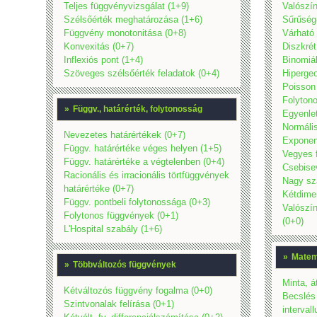
Teljes függvényvizsgálat (1+9)
Valószín
Szélsőérték meghatározása (1+6)
Sűrűség
Függvény monotonitása (0+8)
Várható 
Konvexitás (0+7)
Diszkrét
Inflexiós pont (1+4)
Binomiál
Szöveges szélsőérték feladatok (0+4)
Hipergeo
Poisson 
Folytono
»
Függv., határérték, folytonosság
Egyenlet
Normális
Nevezetes határértékek (0+7)
Exponenc
Függv. határértéke véges helyen (1+5)
Vegyes f
Függv. határértéke a végtelenben (0+4)
Csebise
Racionális és irracionális törtfüggvények
Nagy sz
határértéke (0+7)
Kétdimen
Függv. pontbeli folytonossága (0+3)
Valószín
Folytonos függvények (0+1)
(0+0)
L'Hospital szabály (1+6)
»
Matema
»
Többváltozós függvények
Minta, á
Kétváltozós függvény fogalma (0+0)
Becslés
Szintvonalak felírása (0+1)
interval