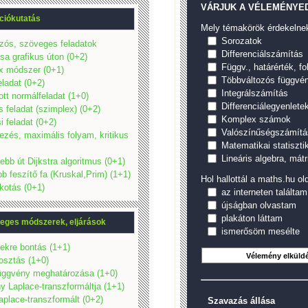
VÁRJUK A VÉLEMÉNYED
ciókutatás
Mely témakörök érdekelne
Sorozatok
ozós, szöveges feladatok
Differenciálszámítás
a grafikus úton (0+2)
Függv., határérték, f
x módszer (0+1)
Többváltozós függvé
ladat (0+2)
Integrálszámítás
tt normálfeladat (1+0)
Differenciálegyenlete
s feladat (szimplex) (0+2)
Komplex számok
si feladat (0+2)
Valószínűségszámítá
ezés, maximális folyam, kritikus
Matematikai statiszti
Lineáris algebra, mátr
ebb út Dijkstra algoritmus (0+1)
b feszítő fa (Kruskal,Prim) (1+1)
Hol hallottál a maths.hu old
kotás (0+1)
az interneten találtam
újságban olvastam
plakáton láttam
leges módszerek, eljárások
ismerősöm mesélte
ekre bontás (1+1)
osztás (1+0)
függvény meghatározása (1+0)
 Laplace-transzformáltja (1+1)
aplace-transzformált (0+2)
Szavazás állása