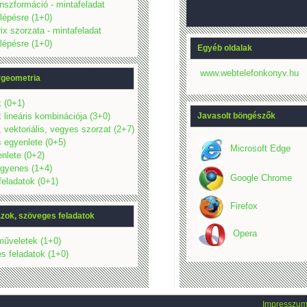
nszformáció - mintafeladat
 lépésre (1+0)
ix szorzata - mintafeladat
 lépésre (1+0)
Egyéb oldalak
www.webtelefonkonyv.hu
rgeometria
 (0+1)
Javasolt böngészők
 lineáris kombinációja (3+0)
, vektoriális, vegyes szorzat (2+7)
 egyenlete (0+5)
Microsoft Edge
nlete (0+2)
egyenes (1+4)
Google Chrome
eladatok (0+1)
Firefox
zok, szöveges feladatok
Opera
űveletek (1+0)
s feladatok (1+0)
Impresszu