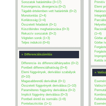
Sorozatok határértéke (3+17)
Primitív
Konvergencia, divergencia (0+2)
Elemi pr
Tágabb értelemben vett határérték (0+2)
Határozo
Monotonitás (2+4)
Integrál
Korlátosság (1+4)
Parciáli
Összetett feladatok (0+1)
Helyette
Küszöbindex meghatározása (0+3)
Racionál
Rekurzív sorozatok (0+2)
(1+4)
Végtelen sorok (1+3)
Görbe al
Teljes indukció (0+6)
Görbe í
Forgáste
Forgáste
»
Differenciálszámítás
Impropri
Kettős i
Differencia- és differenciálhányados (0+2)
Pontbeli differenciálhatóság (0+4)
Elemi függvények, deriválási szabályok
»
Valós
(0+10)
Magasabbrendű deriváltak (0+1)
Esemény
Összetett függvények deriválása (1+10)
Valószín
Paraméteres függvény deriválása (0+2)
Permutác
Implicit függvény deriválása (0+3)
Kombinat
Pontbeli érintő és normális (1+8)
Feltétel
Pontelaszticitás (1+1)
Esemény