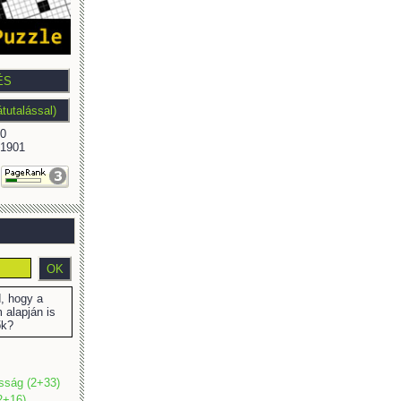
0
1901
 hogy a
 alapján is
ők?
osság (2+33)
2+16)