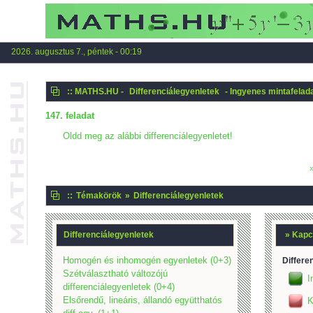
2026. augusztus 7., péntek - 00:19
:: MATHS.HU -
Differenciálegyenletek
- Ingyenes mintafelad
147. feladat
Oldd meg az alábbi differenciálegyenletet!
::
Témakörök
»
Differenciálegyenletek
Differenciálegyenletek
» Kapc
Homogén és inhomogén egyenletek (0+3)
Differe
Szétválasztható változójú
I
differenciálegyenletek (0+4)
Elsőrendű, lineáris, állandó együtthatós
K