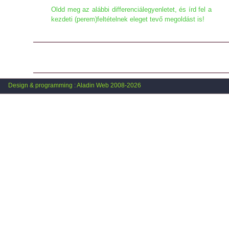
Oldd meg az alábbi differenciálegyenletet, és írd fel a
kezdeti (perem)feltételnek eleget tevő megoldást is!
Design & programming : Aladin Web 2008-2026