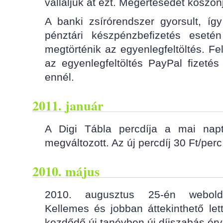
vállaljuk át ezt. Megértésedet köszön
A banki zsírórendszer gyorsult, így
pénztári készpénzbefizetés eseté
megtörténik az egyenlegfeltöltés. Fe
az egyenlegfeltöltés PayPal fizeté
ennél.
2011. január
A Digi Tábla percdíja a mai napt
megváltozott. Az új percdíj 30 Ft/perc
2010. május
2010. augusztus 25-én weboldal
Kellemes és jobban áttekinthető let
kezdődő új tanévben új díjszabás ér