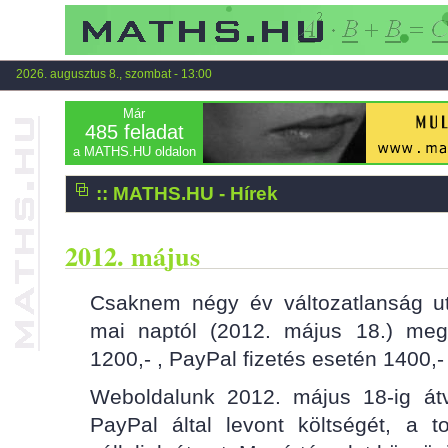
2026. augusztus 8., szombat - 13:00
Már
485 feladat
a MATHS.HU oldalon
:: MATHS.HU - Hírek
2012. május
Csaknem négy év változatlanság 
mai naptól (2012. május 18.) megvá
1200,- , PayPal fizetés esetén 1400,-
Weboldalunk 2012. május 18-ig átvá
PayPal által levont költségét, a