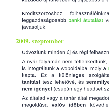
Kreditszerzéshez felhasználói
leggazdaságosabb
banki átutalást
v
javasoljuk.
2009. szeptember
Üdvözlünk minden új és régi felhaszná
A nyár folyamán nem tétlenkedtünk, 
is integráltunk a weboldalba, mely a
kapta. Ez a különleges szolgál
tanítást
tesz lehetővé, és
semmilye
nem igényel
(csupán egy headset sz
Az általad vagy a tanár által megado
megoldása
valós időben
követhe