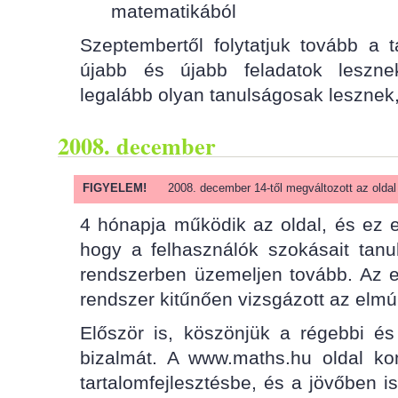
matematikából
Szeptembertől folytatjuk tovább a ta
újabb és újabb feladatok leszne
legalább olyan tanulságosak lesznek,
2008. december
FIGYELEM!
2008. december 14-től megváltozott az oldal t
4 hónapja működik az oldal, és ez 
hogy a felhasználók szokásait tanu
rendszerben üzemeljen tovább. Az e
rendszer kitűnően vizsgázott az elmúlt
Először is, köszönjük a régebbi és 
bizalmát. A www.maths.hu oldal kom
tartalomfejlesztésbe, és a jövőben is