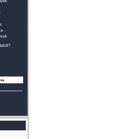
nyek
k
s
ka
ixok
alról?