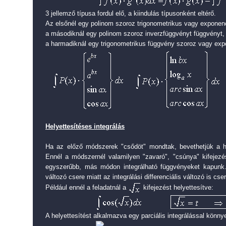
3 jellemző típusa fordul elő, a kiindulás típusonként eltérő.
Az elsőnél egy polinom szoroz trigonometrikus vagy exponenc
a másodiknál egy polinom szoroz inverzfüggvényt függvényt,
a harmadiknál egy trigonometrikus függvény szoroz vagy expo
Helyettesítéses integrálás
Ha az előző módszerek "csődöt" mondtak, bevethetjük a he
Ennél a módszernél valamilyen "zavaró", "csúnya" kifejezés
egyszerűbb, más módon integrálható függvényeket kapunk
változó csere miatt az integrálási differenciális változó is cser
Például ennél a feladatnál a
kifejezést helyettesítve:
A helyettesítést alkalmazva egy parciális integrálással könn