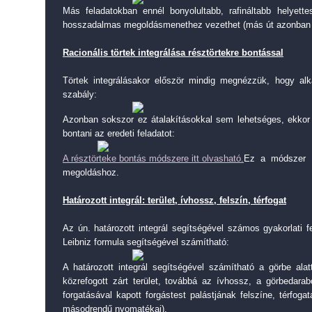
Más feladatokban ennél bonyolultabb, rafináltabb helyette
hosszadalmas megoldásmenethez vezethet (más út azonban 
Racionális törtek integrálása résztörtekre bontással
Törtek integrálásakor először mindig megnézzük, hogy alk
szabály:
Azonban sokszor ez átalakításokkal sem lehetséges, ekkor 
bontani az eredeti feladatot:
A résztörteke bontás módszere itt olvasható.
Ez a módszer i
megoldáshoz.
Határozott integrál: terület, ívhossz, felszín, térfogat
Az ún. határozott integrál segítségével számos gyakorlati 
Leibniz formula segítségével számítható:
A határozott integrál segítségével számítható a görbe alatt
közrefogott zárt terület, továbbá az ívhossz, a görbedarab
forgatásával kapott forgástest palástjának felszíne, térfog
másodrendű nyomatékai).