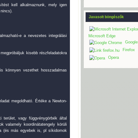
sítést kell alkalmaznunk, mely igen
nincs).
Javasolt böngészők
almazható-e a nevezetes integrálási
Microsoft Edge
Google
Firefox
megpróbáljuk kisebb részfeladatokra
Opera
s könnyen vezethet hosszadalmas
feladat megoldható. Értéke a Newton-
i terület, vagy függvénygörbék által
ok valamely koordinátatengely körüli
ata (és más egyebek is, pl síkidomok