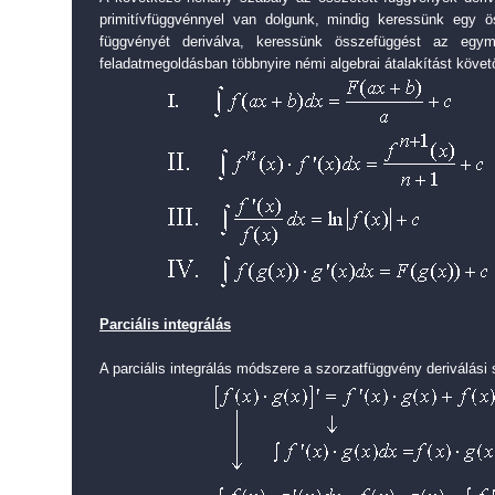
primitívfüggvénnyel van dolgunk, mindig keressünk egy ö
függvényét deriválva, keressünk összefüggést az egy
feladatmegoldásban többnyire némi algebrai átalakítást köve
Parciális integrálás
A parciális integrálás módszere a szorzatfüggvény deriválási 