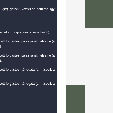
és g(x) görbék közrezárt területe így
egadott függvényekre vonatkozik):
ott forgástest palástjának felszíne (a
):
ott forgástest palástjának felszíne (a
):
pott forgástest térfogata (a második a
pott forgástest térfogata (a második a