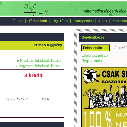
|
|
|
|
|
Főoldal
Témakörök
Digi Tábla
Korrepetálás
Hírek
Kapcsola
Bejelentkezés
Primitív függvény
Jelszó:
Elfelejtett jelszó
»
Kredites feladatok listája
Regisztráció
»
Ingyenes feladatok listája
3 kredit