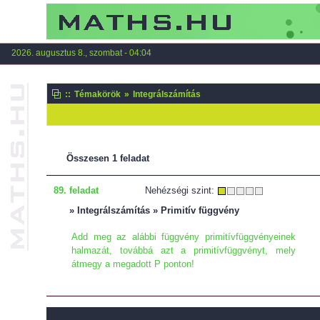
2026. augusztus 8., szombat - 04:04
::
Témakörök
»
Integrálszámítás
Összesen 1 feladat
89. feladat
Nehézségi szint:
» Integrálszámítás » Primitív függvény
Add meg az alábbi függvény primitívfüggvényeinek
halmazát, továbbá azt a primitívfüggvényt, mely
átmegy a megadott P ponton!