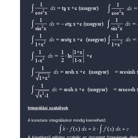
Integrálási szabályok
A konstans integráláskor mindig kiemelhető:
A következő néhány szabály az összetett függvények deriv