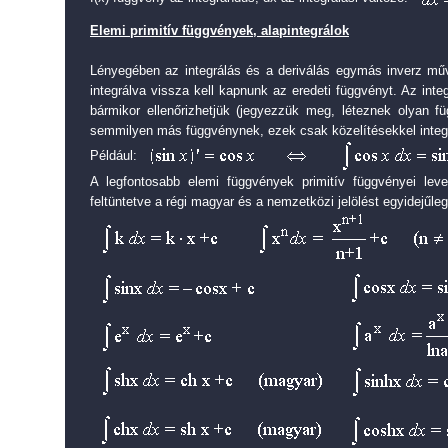
Elemi primitív függvények, alapintegrálok
Lényegében az integrálás és a deriválás egymás inverz műve
integrálva vissza kell kapnunk az eredeti függvényt. Az inte
bármikor ellenőrizhetjük (jegyezzük meg, léteznek olyan f
semmilyen más függvénynek, ezek csak közelítésekkel integr
Például:
A legfontosabb elemi függvények primitív függvényei leve
feltüntetve a régi magyar és a nemzetközi jelölést egyidejűleg