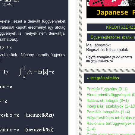
letei, ezért a derivált függvényeket
grálással kapott eredményt így utólag
üggvények is, melyek nem deriváltjai
álhatóak).
Mai látogatók:
Regisztrált felhasználók:
zethetőek. Néhány primitívfüggvény
Ügyfélszolgálat (9-22 között)
:
06 (20) 396-03-74
»
Integrálszámítás
Primitív függvény (0+1)
Elemi primitívfüggvények (
Határozott integrál (0+1)
Integrálási szabályok (1+18
Parciális integrálás (1+4)
Helyettesítéses integrálás 
Racionális törtfüggvények i
(1+4)
Görbe alatti terület meghat