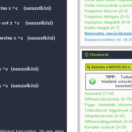
Görbe ívhosszának számítá
Forgástest felszíne (0+3)
Forgástest térfogata (0+3)
Improprius integrálok (0+4)
Kettős integrál (0+7)
Matematika, operációkutatá
Budapest szívében, tel.: 06-
Témakörök
TIPP:
Tudtad,
feladatok sorszám
kereshet
Sorozatok (7+44)
Differenciálszámítás (6+79)
Függv., határérték, folyton
Többváltozós függvények (
Integrálszámítás (4+61)
Differenciálegyenletek (2+2
Komplex számok (3+24)
álásával kapcsolatos. Ha nem elemi