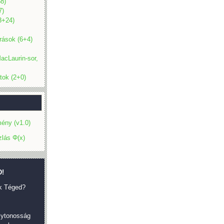
8)
7)
(3+24)
rások (6+4)
acLaurin-sor,
tok (2+0)
ény (v1.0)
zlás Φ(x)
!
k Téged?
olytonosság