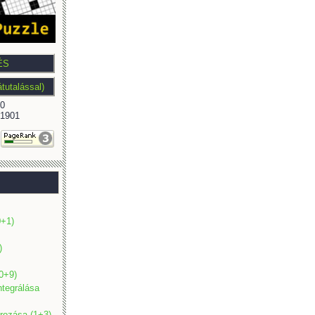
0
1901
0+1)
)
(0+9)
ntegrálása
ározása (1+3)