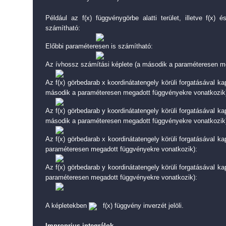
Például az f(x) függvénygörbe alatti terület, illetve f(x) 
számítható:
Előbbi paraméteresen is számítható:
Az ívhossz számítási képlete (a második a paraméteresen m
Az f(x) görbedarab x koordinátatengely körüli forgatásával kap
második a paraméteresen megadott függvényekre vonatkozik
Az f(x) görbedarab y koordinátatengely körüli forgatásával kap
második a paraméteresen megadott függvényekre vonatkozik
Az f(x) görbedarab x koordinátatengely körüli forgatásával ka
paraméteresen megadott függvényekre vonatkozik):
Az f(x) görbedarab y koordinátatengely körüli forgatásával ka
paraméteresen megadott függvényekre vonatkozik):
A képletekben
f(x) függvény inverzét jelöli.
Improprius integrálok