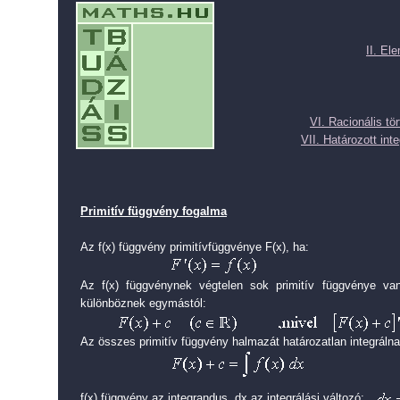
II. El
VI. Racionális tö
VII. Határozott inte
Primitív függvény fogalma
Az f(x) függvény primitívfüggvénye F(x), ha:
Az f(x) függvénynek végtelen sok primitív függvénye v
különböznek egymástól:
Az összes primitív függvény halmazát határozatlan integrálna
f(x) függvény az integrandus, dx az integrálási változó: