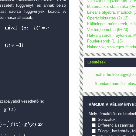
Valószínűségszámítás (7+6
sszetett függvényt, és annak belső
Matematikai statisztika (0+
mást szorzó függvények között. A
Lineáris algebra, mátrixok 
tően használhatóak:
Operációkutatás (2+13)
Különleges módszerek, eljá
Vektorgeometria (6+20)
Hatványsorok, Taylor-sor, M
Fourier-sorok (1+13)
Halmazok, szöveges felada
Letöltések
maths.hu képletgyűjtem
Standard normális elos
szabályából vezethető le:
VÁRJUK A VÉLEMÉNYED
Mely témakörök érdekelne
Sorozatok
Differenciálszámítás
Függv., határérték, f