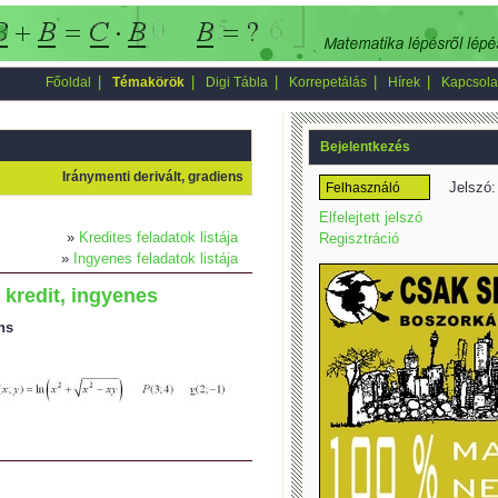
|
|
|
|
|
Főoldal
Témakörök
Digi Tábla
Korrepetálás
Hírek
Kapcsola
Bejelentkezés
Iránymenti derivált, gradiens
Jelszó:
Elfelejtett jelszó
»
Kredites feladatok listája
Regisztráció
»
Ingyenes feladatok listája
 kredit, ingyenes
ns