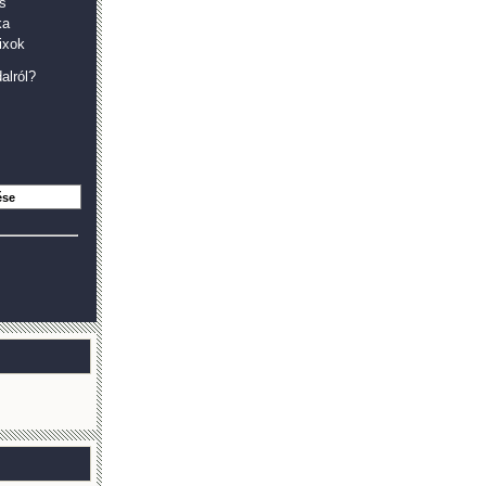
s
ka
ixok
alról?