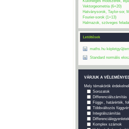
Különleges módszerek, eljá
Vektorgeometria (6+20)
Hatványsorok, Taylor-sor, M
Fourier-sorok (1+13)
Halmazok, szöveges felada
Letöltések
maths.hu képletgyűjtem
Standard normális elos
VÁRJUK A VÉLEMÉNYED
Mely témakörök érdekelne
Sorozatok
Differenciálszámítás
Függv., határérték, f
Többváltozós függvé
Integrálszámítás
Differenciálegyenlete
Komplex számok