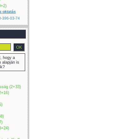
(0+2)
s oktatás
20-396-03-74
 hogy a
 alapján is
ők?
osság (2+33)
2+16)
6)
8)
7)
(3+24)