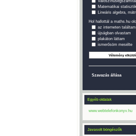
Valószínűségszámítá
Matematikai statiszti
Lineáris algebra, mátr
Hol hallottál a maths.hu old
az interneten találtam
újságban olvastam
plakáton láttam
ismerősöm mesélte
Szavazás állása
Egyéb oldalak
www.webtelefonkonyv.hu
Javasolt böngészők