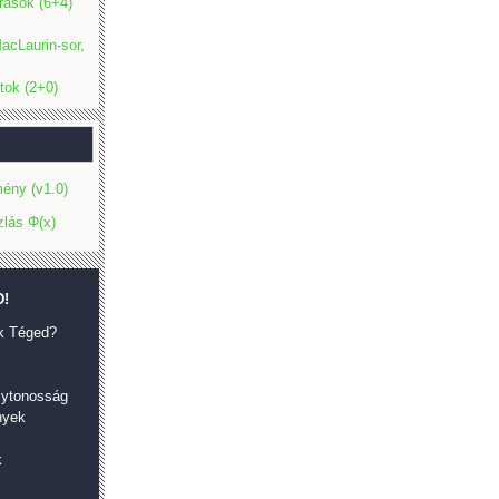
rások (6+4)
acLaurin-sor,
tok (2+0)
ény (v1.0)
zlás Φ(x)
!
k Téged?
olytonosság
nyek
k