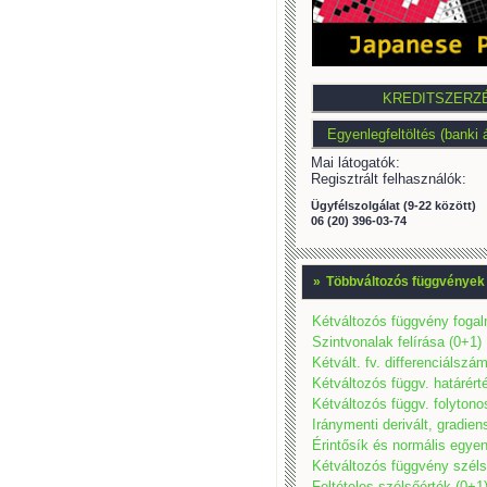
Mai látogatók:
Regisztrált felhasználók:
Ügyfélszolgálat (9-22 között)
06 (20) 396-03-74
»
Többváltozós függvények
Kétváltozós függvény fogal
Szintvonalak felírása (0+1)
Kétvált. fv. differenciálszá
Kétváltozós függv. határért
Kétváltozós függv. folyton
Iránymenti derivált, gradien
Érintősík és normális egyen
Kétváltozós függvény széls
Feltételes szélsőérték (0+1