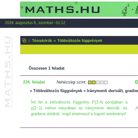
2026. augusztus 8., szombat - 01:12
::
Témakörök
»
Többváltozós függvények
Összesen 1 feladat
0
234. feladat
Nehézségi szint:
» Többváltozós függvények » Iránymenti derivált, gradie
Írd fel a kétváltozós függvény P(3;4) pontjában a
v
(2;-1) vektor irányában az iránymenti derivált, és
gradiens értékét, majd értelmezd a kapott eredményt!