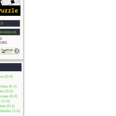
0
1901
ma (0+0)
mítása (0+2)
éke (0+2)
ossága (0+0)
s (1+0)
lete (0+2)
őértéke (1+6)
)