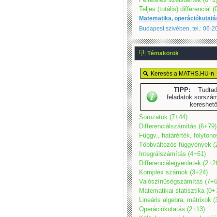
Teljes (totális) differenciál 
Matematika, operációkutatá
Budapest szívében, tel.: 06-
Témakörök
TIPP:
Tudtad,
feladatok sorszám
kereshet
Sorozatok (7+44)
Differenciálszámítás (6+79)
Függv., határérték, folyton
Többváltozós függvények (
Integrálszámítás (4+61)
Differenciálegyenletek (2+2
Komplex számok (3+24)
Valószínűségszámítás (7+6
Matematikai statisztika (0+
Lineáris algebra, mátrixok 
Operációkutatás (2+13)