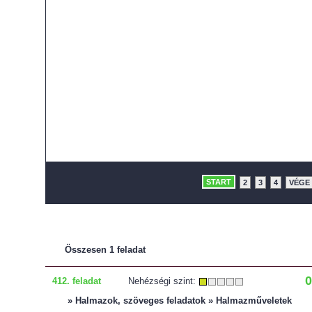
START
2
3
4
VÉGE
Összesen 1 feladat
0
412. feladat
Nehézségi szint:
» Halmazok, szöveges feladatok » Halmazműveletek