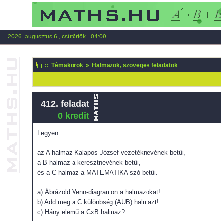
2026. augusztus 6., csütörtök - 04:09
::
Témakörök
»
Halmazok, szöveges feladatok
412. feladat
0 kredit
Legyen:
az A halmaz Kalapos József vezetéknevének betűi,
a B halmaz a keresztnevének betűi,
és a C halmaz a MATEMATIKA szó betűi.
a) Ábrázold Venn-diagramon a halmazokat!
b) Add meg a C különbség (AUB) halmazt!
c) Hány elemű a CxB halmaz?