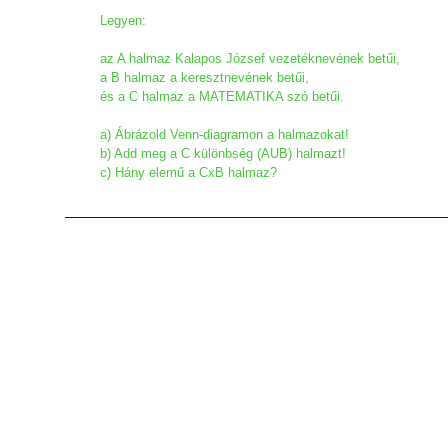
Legyen:
az A halmaz Kalapos József vezetéknevének betűi,
a B halmaz a keresztnevének betűi,
és a C halmaz a MATEMATIKA szó betűi.
a) Ábrázold Venn-diagramon a halmazokat!
b) Add meg a C különbség (AUB) halmazt!
c) Hány elemű a CxB halmaz?