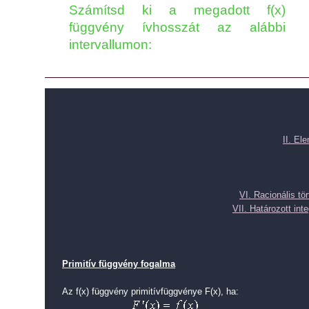
Számítsd ki a megadott f(x)
függvény ívhosszát az alábbi
intervallumon:
II. El
VI. Racionális tö
VII. Határozott inte
Primitív függvény fogalma
Az f(x) függvény primitívfüggvénye F(x), ha: