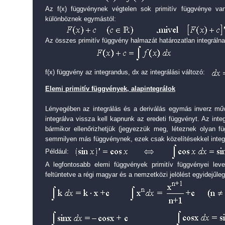
Az f(x) függvénynek végtelen sok primitív függvénye v
különböznek egymástól:
Az összes primitív függvény halmazát határozatlan integrálna
f(x) függvény az integrandus, dx az integrálási változó:
Elemi primitív függvények, alapintegrálok
Lényegében az integrálás és a deriválás egymás inverz műve
integrálva vissza kell kapnunk az eredeti függvényt. Az inte
bármikor ellenőrizhetjük (jegyezzük meg, léteznek olyan f
semmilyen más függvénynek, ezek csak közelítésekkel integr
Például:
A legfontosabb elemi függvények primitív függvényei leve
feltüntetve a régi magyar és a nemzetközi jelölést egyidejűleg