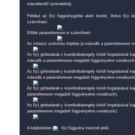
másodrendű nyomatékai).
Például az f(x) függvénygörbe alatti terület, illetve f(x) 
számítható:
Előbbi paraméteresen is számítható:
Az ívhossz számítási képlete (a második a paraméteresen m
Az f(x) görbedarab x koordinátatengely körüli forgatásával kap
második a paraméteresen megadott függvényekre vonatkozik
Az f(x) görbedarab y koordinátatengely körüli forgatásával kap
második a paraméteresen megadott függvényekre vonatkozik
Az f(x) görbedarab x koordinátatengely körüli forgatásával ka
paraméteresen megadott függvényekre vonatkozik):
Az f(x) görbedarab y koordinátatengely körüli forgatásával ka
paraméteresen megadott függvényekre vonatkozik):
A képletekben
f(x) függvény inverzét jelöli.