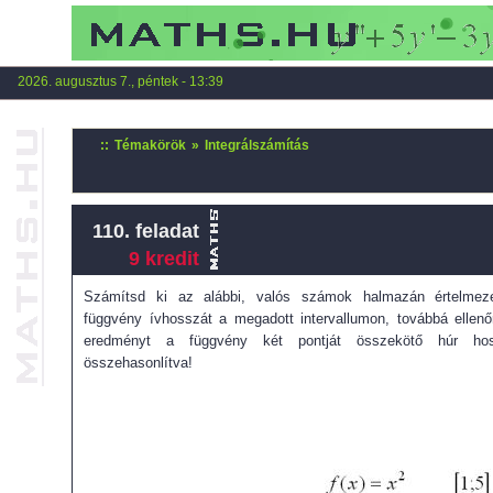
2026. augusztus 7., péntek - 13:39
::
Témakörök
»
Integrálszámítás
110. feladat
9 kredit
Számítsd ki az alábbi, valós számok halmazán értelmeze
függvény ívhosszát a megadott intervallumon, továbbá ellenő
eredményt a függvény két pontját összekötő húr hos
összehasonlítva!