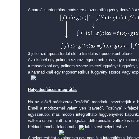
A parciális integrálás módszere a szorzatfüggvény deriválási 
3 jellemző típusa fordul elő, a kiindulás típusonként eltérő.
Az elsőnél egy polinom szoroz trigonometrikus vagy exponenc
a másodiknál egy polinom szoroz inverzfüggvényt függvényt,
a harmadiknál egy trigonometrikus függvény szoroz vagy expo
Helyettesítéses integrálás
Ha az előző módszerek "csődöt" mondtak, bevethetjük a he
Ennél a módszernél valamilyen "zavaró", "csúnya" kifejezés
egyszerűbb, más módon integrálható függvényeket kapunk
változó csere miatt az integrálási differenciális változó is cser
Például ennél a feladatnál a
kifejezést helyettesítve:
A helyettesítést alkalmazva egy parciális integrálással könn