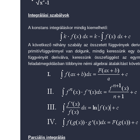
Integrálási szabályok
A konstans integráláskor mindig kiemelhető:
A következő néhány szabály az összetett függvények deriv
primitívfüggvénnyel van dolgunk, mindig keressünk egy ö
függvényét deriválva, keressünk összefüggést az egy
feladatmegoldásban többnyire némi algebrai átalakítást köve
Parciális integrálás