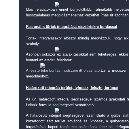
Más feladatokban ennél bonyolultabb, rafináltabb helyette
hosszadalmas megoldásmenethez vezethet (más út azonban 
Racionális törtek integrálása résztörtekre bontással
Törtek integrálásakor először mindig megnézzük, hogy alk
szabály:
Azonban sokszor ez átalakításokkal sem lehetséges, ekkor 
bontani az eredeti feladatot:
A résztörteke bontás módszere itt olvasható.
Ez a módszer i
megoldáshoz.
Határozott integrál: terület, ívhossz, felszín, térfogat
Az ún. határozott integrál segítségével számos gyakorlati 
Leibniz formula segítségével számítható:
A határozott integrál segítségével számítható a görbe alatt
közrefogott zárt terület, továbbá az ívhossz, a görbedarab
forgatásával kapott forgástest palástjának felszíne, térfog