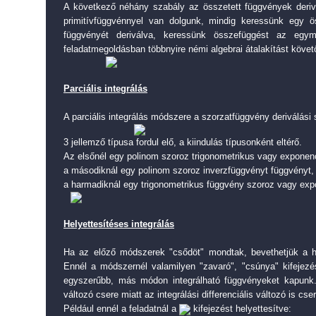
A következő néhány szabály az összetett függvények deriv
primitívfüggvénnyel van dolgunk, mindig keressünk egy ö
függvényét deriválva, keressünk összefüggést az egy
feladatmegoldásban többnyire némi algebrai átalakítást köve
Parciális integrálás
A parciális integrálás módszere a szorzatfüggvény deriválási 
3 jellemző típusa fordul elő, a kiindulás típusonként eltérő.
Az elsőnél egy polinom szoroz trigonometrikus vagy exponenc
a másodiknál egy polinom szoroz inverzfüggvényt függvényt,
a harmadiknál egy trigonometrikus függvény szoroz vagy expo
Helyettesítéses integrálás
Ha az előző módszerek "csődöt" mondtak, bevethetjük a he
Ennél a módszernél valamilyen "zavaró", "csúnya" kifejezés
egyszerűbb, más módon integrálható függvényeket kapunk
változó csere miatt az integrálási differenciális változó is cser
Például ennél a feladatnál a
kifejezést helyettesítve: