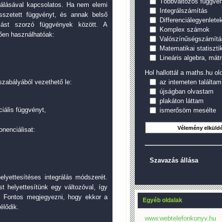
Többváltozós függvé
álásával kapcsolatos. Ha nem elemi
Integrálszámítás
sszetett függvényt, és annak belső
Differenciálegyenlete
mást szorzó függvények között. A
Komplex számok
tően használhatóak:
Valószínűségszámítá
Matematikai statiszti
Lineáris algebra, mátr
Hol hallottál a maths.hu old
szabályából vezethető le:
az interneten találtam
újságban olvastam
plakáton láttam
iális függvényt,
ismerősöm mesélte
nenciálisat:
Szavazás állása
lyettesítéses integrálás módszerét.
t helyettesítünk egy változóval, így
. Fontos megjegyezni, hogy ekkor a
Egyéb oldalak
élődik.
www.webtelefonkonyv.hu