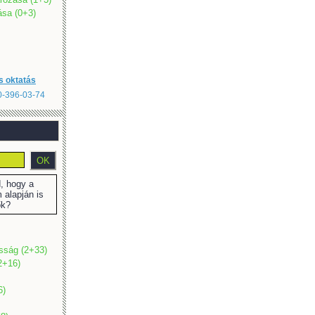
sa (0+3)
s oktatás
20-396-03-74
 hogy a
 alapján is
ők?
osság (2+33)
2+16)
6)