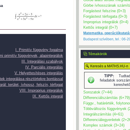
Görbe ívhosszának számítá
sa
Forgástest felszíne (0+3)
Forgástest térfogata (0+3)
Improprius integrálok (0+4)
Kettős integrál (0+7)
Matematika, operációkutatá
Budapest szívében, tel.: 06-
I. Primitív függvény fogalma
Témakörök
emi primitív függvények, alapintegrálok
III. Integrálási szabályok
IV. Parciális integrálás
V. Helyettesítéses integrálás
TIPP:
Tudtad,
rtek integrálása résztörtekre bontással
feladatok sorszám
grál: terület, ívhossz, felszín, térfogat
kereshet
VIII. Improprius integrálok
Sorozatok (7+44)
IX. Kettős integrál
Differenciálszámítás (6+79)
Függv., határérték, folyton
Többváltozós függvények (
Integrálszámítás (4+61)
Differenciálegyenletek (2+2
Komplex számok (3+24)