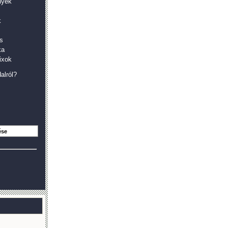
nyek
k
s
ka
ixok
alról?