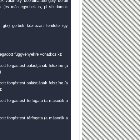
ok valamely koordinátatengely körüli
ata (és más egyebek is, pl síkidomok
és g(x) görbék közrezárt területe így
egadott függvényekre vonatkozik):
ott forgástest palástjának felszíne (a
):
ott forgástest palástjának felszíne (a
):
pott forgástest térfogata (a második a
pott forgástest térfogata (a második a