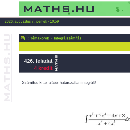
2026. augusztus 7., péntek - 10:59
::
Témakörök
»
Integrálszámítás
426. feladat
4 kredit
Számítsd ki az alábbi határozatlan integrált!