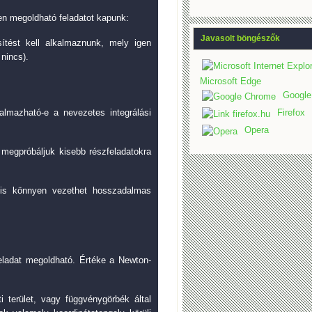
yen megoldható feladatot kapunk:
Javasolt böngészők
sítést kell alkalmaznunk, mely igen
nincs).
Microsoft Edge
Google
almazható-e a nevezetes integrálási
Firefox
Opera
megpróbáljuk kisebb részfeladatokra
s könnyen vezethet hosszadalmas
feladat megoldható. Értéke a Newton-
i terület, vagy függvénygörbék által