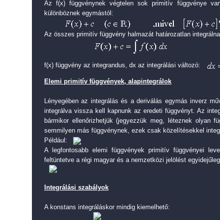
Az f(x) függvénynek végtelen sok primitív függvénye v
különböznek egymástól:
Az összes primitív függvény halmazát határozatlan integrálna
f(x) függvény az integrandus, dx az integrálási változó:
Elemi primitív függvények, alapintegrálok
Lényegében az integrálás és a deriválás egymás inverz műve
integrálva vissza kell kapnunk az eredeti függvényt. Az inte
bármikor ellenőrizhetjük (jegyezzük meg, léteznek olyan f
semmilyen más függvénynek, ezek csak közelítésekkel integr
Például:
A legfontosabb elemi függvények primitív függvényei leve
feltüntetve a régi magyar és a nemzetközi jelölést egyidejűleg
Integrálási szabályok
A konstans integráláskor mindig kiemelhető: