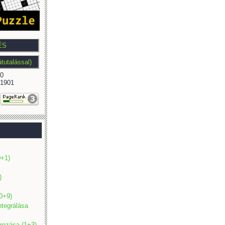
0
1901
0+1)
)
(0+9)
ntegrálása
ározása (1+3)