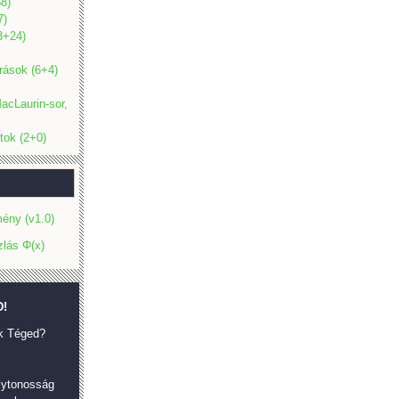
8)
7)
(3+24)
rások (6+4)
acLaurin-sor,
tok (2+0)
ény (v1.0)
zlás Φ(x)
!
k Téged?
olytonosság