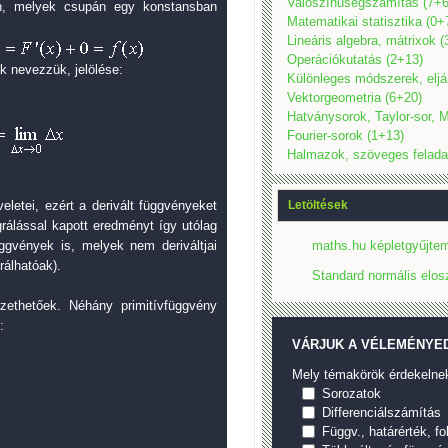
Valószínűségszámítás (7+6
an, melyek csupán egy konstansban
Matematikai statisztika (0+
Lineáris algebra, mátrixok 
Operációkutatás (2+13)
k nevezzük, jelölése:
Különleges módszerek, eljá
Vektorgeometria (6+20)
Hatványsorok, Taylor-sor, M
Fourier-sorok (1+13)
Halmazok, szöveges felada
letei, ezért a derivált függvényeket
Letöltések
grálással kapott eredményt így utólag
üggvények is, melyek nem deriváltjai
maths.hu képletgyűjtem
álhatóak).
Standard normális elos
zethetőek. Néhány primitívfüggvény
:
VÁRJUK A VÉLEMÉNYED
Mely témakörök érdekelne
Sorozatok
Differenciálszámítás
Függv., határérték, f