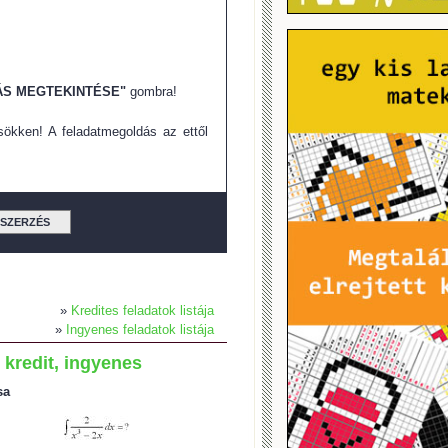
S MEGTEKINTÉSE"
gombra!
ökken! A feladatmegoldás az ettől
TSZERZÉS
»
Kredites feladatok listája
»
Ingyenes feladatok listája
 kredit, ingyenes
sa