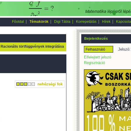
|
|
|
|
|
Főoldal
Témakörök
Digi Tábla
Korrepetálás
Hírek
Kapcsola
Bejelentkezés
Racionális törtfüggvények integrálása
Jelszó:
Elfelejtett jelszó
Regisztráció
nehézségi fok