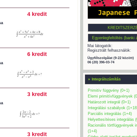
4 kredit
sa
Mai látogatók:
Regisztrált felhasználók:
6 kredit
Ügyfélszolgálat (9-22 között)
06 (20) 396-03-74
sa
»
Integrálszámítás
Primitív függvény (0+1)
3 kredit
Elemi primitívfüggvények (
Határozott integrál (0+1)
sa
Integrálási szabályok (1+18
Parciális integrálás (1+4)
Helyettesítéses integrálás 
Racionális törtfüggvények i
(1+4)
3 kredit
Görbe alatti terület meghat