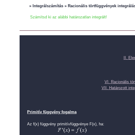
» Integrálszámítás » Racionális törtfüggvények integrálá
Számítsd ki az alábbi határozatlan integrált!
II. El
VI. Racionális tö
VII. Határozott inte
Primitív függvény fogalma
Az f(x) függvény primitívfüggvénye F(x), ha: