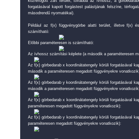
közrefogott zárt terület, továbbá az ívhossz, a görbedarab
forgatásával kapott forgástest palástjának felszíne, térfog
másodrendű nyomatékai).
Például az f(x) függvénygörbe alatti terület, illetve f(x) 
számítható:
Előbbi paraméteresen is számítható:
Az ívhossz számítási képlete (a második a paraméteresen m
Az f(x) görbedarab x koordinátatengely körüli forgatásával kap
második a paraméteresen megadott függvényekre vonatkozik
Az f(x) görbedarab y koordinátatengely körüli forgatásával kap
második a paraméteresen megadott függvényekre vonatkozik
Az f(x) görbedarab x koordinátatengely körüli forgatásával ka
paraméteresen megadott függvényekre vonatkozik):
Az f(x) görbedarab y koordinátatengely körüli forgatásával ka
paraméteresen megadott függvényekre vonatkozik):