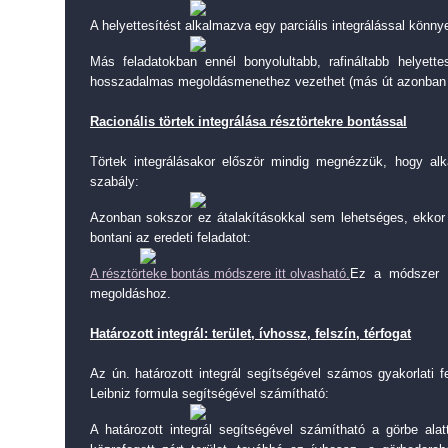
A helyettesítést alkalmazva egy parciális integrálással könn
Más feladatokban ennél bonyolultabb, rafináltabb helyette
hosszadalmas megoldásmenethez vezethet (más út azonban 
Racionális törtek integrálása résztörtekre bontással
Törtek integrálásakor először mindig megnézzük, hogy alk
szabály:
Azonban sokszor ez átalakításokkal sem lehetséges, ekkor 
bontani az eredeti feladatot:
A résztörteke bontás módszere itt olvasható.
Ez a módszer i
megoldáshoz.
Határozott integrál: terület, ívhossz, felszín, térfogat
Az ún. határozott integrál segítségével számos gyakorlati 
Leibniz formula segítségével számítható:
A határozott integrál segítségével számítható a görbe alatt