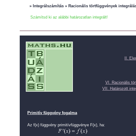
» Integrálszámítás » Racionális törtfüggvények integrálá
Számítsd ki az alábbi határozatlan integrált!
II. El
VI. Racionális tö
VII. Határozott inte
Primitív függvény fogalma
Az f(x) függvény primitívfüggvénye F(x), ha: