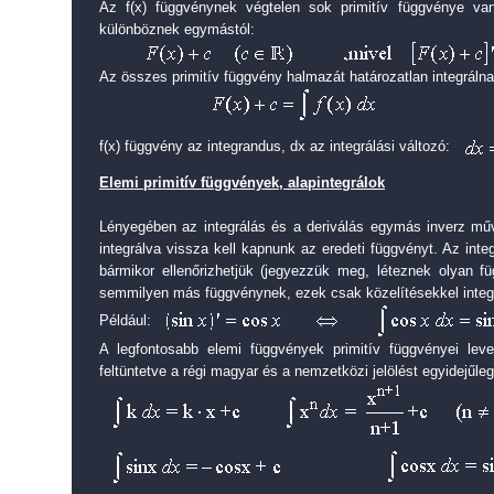
Az f(x) függvénynek végtelen sok primitív függvénye v
különböznek egymástól:
Az összes primitív függvény halmazát határozatlan integrálna
f(x) függvény az integrandus, dx az integrálási változó:
Elemi primitív függvények, alapintegrálok
Lényegében az integrálás és a deriválás egymás inverz műve
integrálva vissza kell kapnunk az eredeti függvényt. Az inte
bármikor ellenőrizhetjük (jegyezzük meg, léteznek olyan f
semmilyen más függvénynek, ezek csak közelítésekkel integr
Például:
A legfontosabb elemi függvények primitív függvényei leve
feltüntetve a régi magyar és a nemzetközi jelölést egyidejűleg