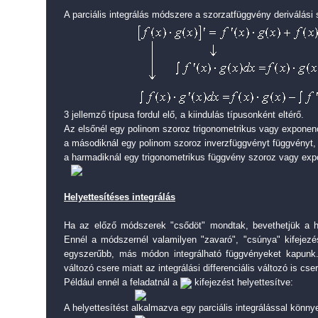
A parciális integrálás módszere a szorzatfüggvény deriválási 
3 jellemző típusa fordul elő, a kiindulás típusonként eltérő.
Az elsőnél egy polinom szoroz trigonometrikus vagy exponenc
a másodiknál egy polinom szoroz inverzfüggvényt függvényt,
a harmadiknál egy trigonometrikus függvény szoroz vagy expo
Helyettesítéses integrálás
Ha az előző módszerek "csődöt" mondtak, bevethetjük a he
Ennél a módszernél valamilyen "zavaró", "csúnya" kifejezés
egyszerűbb, más módon integrálható függvényeket kapunk
változó csere miatt az integrálási differenciális változó is cser
Például ennél a feladatnál a
kifejezést helyettesítve:
A helyettesítést alkalmazva egy parciális integrálással könn