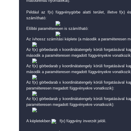
másodrendű nyomatékai).
Például az f(x) függvénygörbe alatti terület, illetve f(x) 
számítható:
Előbbi paraméteresen is számítható:
Az ívhossz számítási képlete (a második a paraméteresen m
Az f(x) görbedarab x koordinátatengely körüli forgatásával kap
második a paraméteresen megadott függvényekre vonatkozik
Az f(x) görbedarab y koordinátatengely körüli forgatásával kap
második a paraméteresen megadott függvényekre vonatkozik
Az f(x) görbedarab x koordinátatengely körüli forgatásával ka
paraméteresen megadott függvényekre vonatkozik):
Az f(x) görbedarab y koordinátatengely körüli forgatásával ka
paraméteresen megadott függvényekre vonatkozik):
A képletekben
f(x) függvény inverzét jelöli.