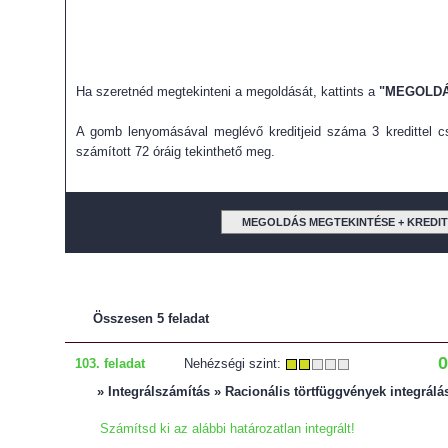
Ha szeretnéd megtekinteni a megoldását, kattints a
"MEGOLDÁ
A gomb lenyomásával meglévő kreditjeid száma 3 kredittel cs
számított 72 óráig tekinthető meg.
MEGOLDÁS MEGTEKINTÉSE + KREDI
Összesen 5 feladat
0
103. feladat
Nehézségi szint:
» Integrálszámítás » Racionális törtfüggvények integrálá
Számítsd ki az alábbi határozatlan integrált!