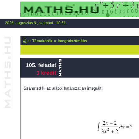
2026. augusztus 8., szombat - 10:51
::
Témakörök
»
Integrálszámítás
105. feladat
3 kredit
Számítsd ki az alábbi határozatlan integrált!