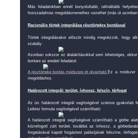
Más feladatokban ennél bonyolultabb, rafináltabb helyette
hosszadalmas megoldásmenethez vezethet (más út azonban 
Racionális törtek integrálása résztörtekre bontással
Törtek integrálásakor először mindig megnézzük, hogy alk
szabály:
Azonban sokszor ez átalakításokkal sem lehetséges, ekkor 
bontani az eredeti feladatot:
A résztörteke bontás módszere itt olvasható.
Ez a módszer i
megoldáshoz.
Határozott integrál: terület, ívhossz, felszín, térfogat
Az ún. határozott integrál segítségével számos gyakorlati 
Leibniz formula segítségével számítható:
A határozott integrál segítségével számítható a görbe alatt
közrefogott zárt terület, továbbá az ívhossz, a görbedarab
forgatásával kapott forgástest palástjának felszíne, térfog