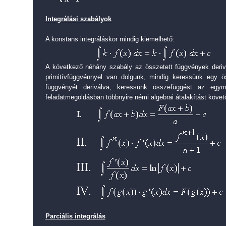
Integrálási szabályok
A konstans integráláskor mindig kiemelhető:
A következő néhány szabály az összetett függvények deriv
primitívfüggvénnyel van dolgunk, mindig keressünk egy ö
függvényét deriválva, keressünk összefüggést az egy
feladatmegoldásban többnyire némi algebrai átalakítást köve
Parciális integrálás