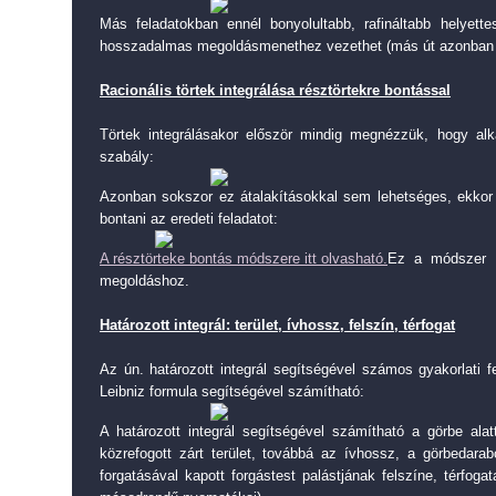
Más feladatokban ennél bonyolultabb, rafináltabb helyette
hosszadalmas megoldásmenethez vezethet (más út azonban 
Racionális törtek integrálása résztörtekre bontással
Törtek integrálásakor először mindig megnézzük, hogy alk
szabály:
Azonban sokszor ez átalakításokkal sem lehetséges, ekkor 
bontani az eredeti feladatot:
A résztörteke bontás módszere itt olvasható.
Ez a módszer i
megoldáshoz.
Határozott integrál: terület, ívhossz, felszín, térfogat
Az ún. határozott integrál segítségével számos gyakorlati 
Leibniz formula segítségével számítható:
A határozott integrál segítségével számítható a görbe alatt
közrefogott zárt terület, továbbá az ívhossz, a görbedarab
forgatásával kapott forgástest palástjának felszíne, térfog