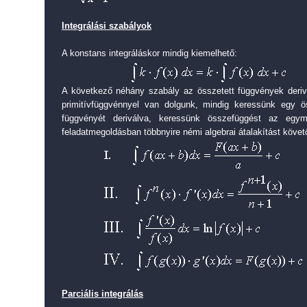
Integrálási szabályok
A konstans integráláskor mindig kiemelhető:
A következő néhány szabály az összetett függvények deriv
primitívfüggvénnyel van dolgunk, mindig keressünk egy ö
függvényét deriválva, keressünk összefüggést az egy
feladatmegoldásban többnyire némi algebrai átalakítást köve
Parciális integrálás