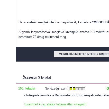
Ha szeretnéd megtekinteni a megoldását, kattints a
"MEGOLDÁ
A gomb lenyomásával meglévő kreditjeid száma 3 kredittel cs
számított 72 óráig tekinthető meg.
MEGOLDÁS MEGTEKINTÉSE + KREDI
Összesen 5 feladat
0
103. feladat
Nehézségi szint:
» Integrálszámítás » Racionális törtfüggvények integrálá
Számítsd ki az alábbi határozatlan integrált!