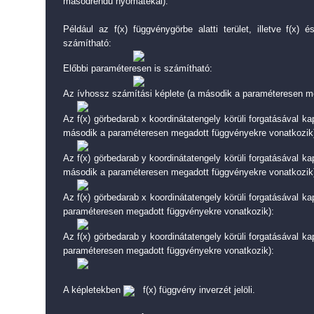
másodrendű nyomatékai).
Például az f(x) függvénygörbe alatti terület, illetve f(x) 
számítható:
Előbbi paraméteresen is számítható:
Az ívhossz számítási képlete (a második a paraméteresen m
Az f(x) görbedarab x koordinátatengely körüli forgatásával kap
második a paraméteresen megadott függvényekre vonatkozik
Az f(x) görbedarab y koordinátatengely körüli forgatásával kap
második a paraméteresen megadott függvényekre vonatkozik
Az f(x) görbedarab x koordinátatengely körüli forgatásával ka
paraméteresen megadott függvényekre vonatkozik):
Az f(x) görbedarab y koordinátatengely körüli forgatásával ka
paraméteresen megadott függvényekre vonatkozik):
A képletekben
f(x) függvény inverzét jelöli.