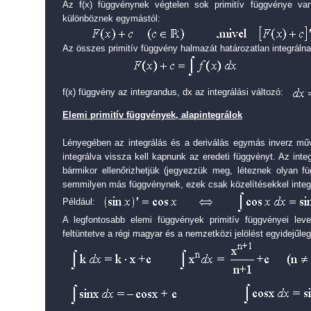
Az f(x) függvénynek végtelen sok primitív függvénye v
különböznek egymástól:
Az összes primitív függvény halmazát határozatlan integrálna
f(x) függvény az integrandus, dx az integrálási változó:
Elemi primitív függvények, alapintegrálok
Lényegében az integrálás és a deriválás egymás inverz műve
integrálva vissza kell kapnunk az eredeti függvényt. Az inte
bármikor ellenőrizhetjük (jegyezzük meg, léteznek olyan f
semmilyen más függvénynek, ezek csak közelítésekkel integr
Például:
A legfontosabb elemi függvények primitív függvényei leve
feltüntetve a régi magyar és a nemzetközi jelölést egyidejűleg