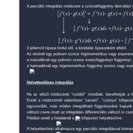
A parciális integrálás módszere a szorzatfüggvény deriválási 
3 jellemző típusa fordul elő, a kiindulás típusonként eltérő.
Az elsőnél egy polinom szoroz trigonometrikus vagy exponenc
a másodiknál egy polinom szoroz inverzfüggvényt függvényt,
a harmadiknál egy trigonometrikus függvény szoroz vagy expo
Helyettesítéses integrálás
Ha az előző módszerek "csődöt" mondtak, bevethetjük a he
Ennél a módszernél valamilyen "zavaró", "csúnya" kifejezés
egyszerűbb, más módon integrálható függvényeket kapunk
változó csere miatt az integrálási differenciális változó is cser
Például ennél a feladatnál a
kifejezést helyettesítve:
A helyettesítést alkalmazva egy parciális integrálással könn