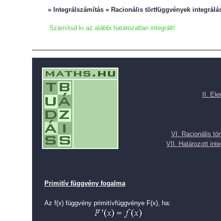
» Integrálszámítás » Racionális törtfüggvények integrálá
Számítsd ki az alábbi határozatlan integrált!
II. El
VI. Racionális tö
VII. Határozott inte
Primitív függvény fogalma
Az f(x) függvény primitívfüggvénye F(x), ha: