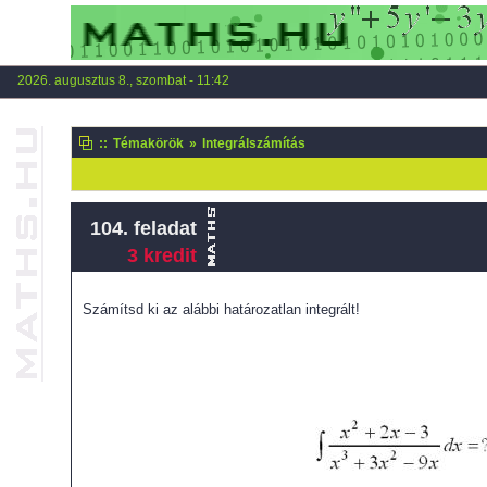
2026. augusztus 8., szombat - 11:42
::
Témakörök
»
Integrálszámítás
104. feladat
3 kredit
Számítsd ki az alábbi határozatlan integrált!