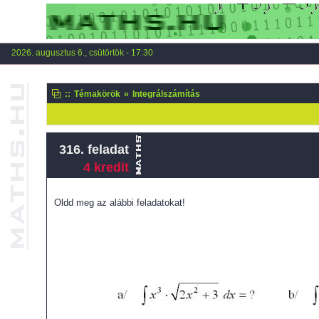
2026. augusztus 6., csütörtök - 17:30
::
Témakörök
»
Integrálszámítás
316. feladat
4 kredit
Oldd meg az alábbi feladatokat!