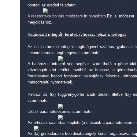
bontani az eredeti feladatot:
A résztörteke bontás módszere itt olvasható.
Ez a módszer i
megoldáshoz.
Határozott integrál: terület, ívhossz, felszín, térfogat
Az ún. határozott integrál segítségével számos gyakorlati 
Leibniz formula segítségével számítható:
A határozott integrál segítségével számítható a görbe alatt
közrefogott zárt terület, továbbá az ívhossz, a görbedarab
forgatásával kapott forgástest palástjának felszíne, térfog
másodrendű nyomatékai).
Például az f(x) függvénygörbe alatti terület, illetve f(x) 
számítható:
Előbbi paraméteresen is számítható:
Az ívhossz számítási képlete (a második a paraméteresen m
Az f(x) görbedarab x koordinátatengely körüli forgatásával kap