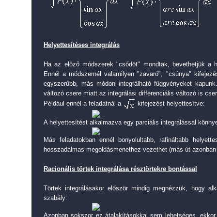
Helyettesítéses integrálás
Ha az előző módszerek "csődöt" mondtak, bevethetjük a he
Ennél a módszernél valamilyen "zavaró", "csúnya" kifejezés
egyszerűbb, más módon integrálható függvényeket kapunk
változó csere miatt az integrálási differenciális változó is cser
Például ennél a feladatnál a
kifejezést helyettesítve:
A helyettesítést alkalmazva egy parciális integrálással könn
Más feladatokban ennél bonyolultabb, rafináltabb helyette
hosszadalmas megoldásmenethez vezethet (más út azonban 
Racionális törtek integrálása résztörtekre bontással
Törtek integrálásakor először mindig megnézzük, hogy alk
szabály:
Azonban sokszor ez átalakításokkal sem lehetséges, ekkor 