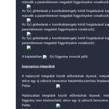
második a paraméteresen megadott függvényekre vonatkozik
Az f(x) görbedarab y koordinátatengely körüli forgatásával kap
második a paraméteresen megadott függvényekre vonatkozik
Az f(x) görbedarab x koordinátatengely körüli forgatásával ka
paraméteresen megadott függvényekre vonatkozik):
Az f(x) görbedarab y koordinátatengely körüli forgatásával ka
paraméteresen megadott függvényekre vonatkozik):
A képletekben
f(x) függvény inverzét jelöli.
Improprius integrálok
A határozott integrálok között előfordulnak olyanok, melye
ekkor egy új változót bevezetve határértékszámítási feladatra
Példa:
Határozatlan integrálok között előfordulnak olyanok, m
függvény nem értelmezhető, ekkor egy új változót bevezetve h
Példa: