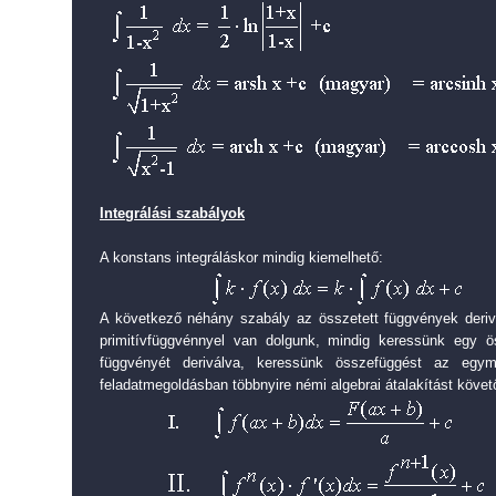
Integrálási szabályok
A konstans integráláskor mindig kiemelhető:
A következő néhány szabály az összetett függvények deriv
primitívfüggvénnyel van dolgunk, mindig keressünk egy ö
függvényét deriválva, keressünk összefüggést az egy
feladatmegoldásban többnyire némi algebrai átalakítást köve