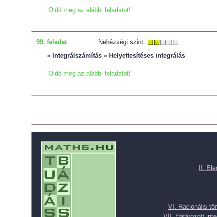
Oldd meg az alábbi feladatot!
99. feladat
Nehézségi szint:
» Integrálszámítás » Helyettesítéses integrálás
Oldd meg az alábbi feladatot!
II. El
VI. Racionális tö
VII. Határozott inte