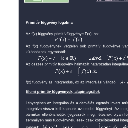
Primitív függvény fogalma
Az f(x) függvény primitívfüggvénye F(x), ha:
Az f(x) függvénynek végtelen sok primitív függvénye v
különböznek egymástól:
Az összes primitív függvény halmazát határozatlan integrálna
f(x) függvény az integrandus, dx az integrálási változó:
Elemi primitív függvények, alapintegrálok
Lényegében az integrálás és a deriválás egymás inverz műve
integrálva vissza kell kapnunk az eredeti függvényt. Az inte
bármikor ellenőrizhetjük (jegyezzük meg, léteznek olyan f
semmilyen más függvénynek, ezek csak közelítésekkel integr
Például: