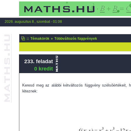
2026. augusztus 8., szombat - 01:08
::
Témakörök
»
Többváltozós függvények
233. feladat
0 kredit
Keresd meg az alábbi kétváltozós függvény szélsőértékeit, 
léteznek: