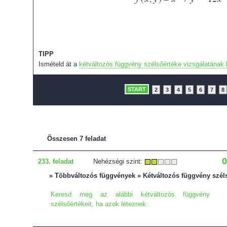
TIPP
Ismételd át a
kétváltozós függvény szélsőértéke vizsgálatának 
START
2
3
4
5
6
7
8
Összesen 7 feladat
0
233. feladat
Nehézségi szint:
» Többváltozós függvények » Kétváltozós függvény szél
Keresd meg az alábbi kétváltozós függvény
szélsőértékeit, ha azok léteznek: